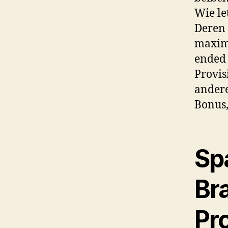
Wie le
Deren 
maxima
ended 
Provis
andere
Bonus
Sp
Br
Pro