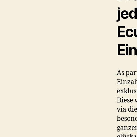
je
Ec
Ei
As par
Einzah
exklus
Diese 
via di
besond
ganzen