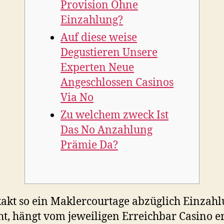
Provision Ohne
Einzahlung?
Auf diese weise
Degustieren Unsere
Experten Neue
Angeschlossen Casinos
Via No
Zu welchem zweck Ist
Das No Anzahlung
Prämie Da?
akt so ein Maklercourtage abzüglich Einzah
ht, hängt vom jeweiligen Erreichbar Casino ers