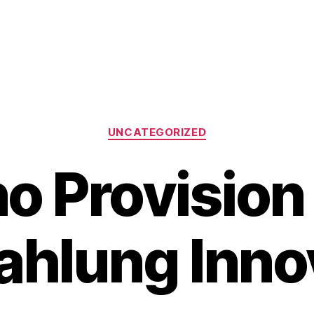
Categories
UNCATEGORIZED
o Provisio
ahlung Inno