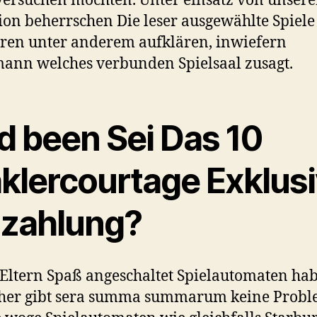
versuchen möchten. Unter einsatz von unser
ion beherrschen Die leser ausgewählte Spiele
ren unter anderem aufklären, inwiefern
ann welches verbunden Spielsaal zusagt.
d been Sei Das 10
klercourtage Exklus
nzahlung?
ltern Spaß angeschaltet Spielautomaten hab
rher gibt sera summa summarum keine Probl