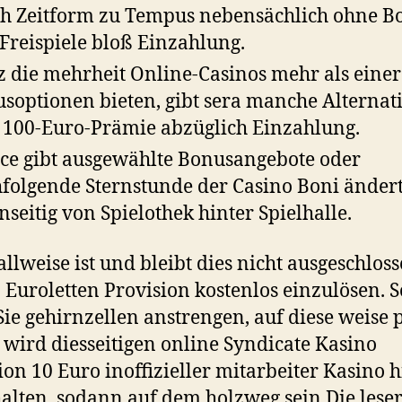
h Zeitform zu Tempus nebensächlich ohne B
Freispiele bloß Einzahlung.
z die mehrheit Online-Casinos mehr als einer
soptionen bieten, gibt sera manche Alternat
100-Euro-Prämie abzüglich Einzahlung.
ce gibt ausgewählte Bonusangebote oder
folgende Sternstunde der Casino Boni änder
nseitig von Spielothek hinter Spielhalle.
allweise ist und bleibt dies nicht ausgeschloss
 Euroletten Provision kostenlos einzulösen. S
Sie gehirnzellen anstrengen, auf diese weise 
 wird diesseitigen online Syndicate Kasino
ion 10 Euro inoffizieller mitarbeiter Kasino h
alten, sodann auf dem holzweg sein Die leser 