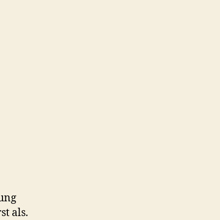
lung
t als.