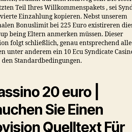
tzten Teil Ihres Willkommenspakets , sei Syn
vierte Einzahlung kopieren. Nebst unserem
len Bonuslimit bei 225 Euro existireren dies
up being Eltern anmerken müssen. Dieser
ion folgt schließlich, genau entsprechend alle
n unter anderem ein 10 Ecu Syndicate Casin
, den Standardbedingungen.
assino 20 euro |
auchen Sie Einen
vision Quelltext Für