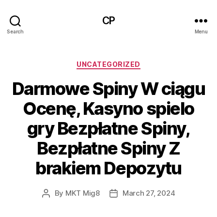
CP
Search
Menu
Categories
UNCATEGORIZED
Darmowe Spiny W ciągu
Ocenę, Kasyno spielo
gry Bezpłatne Spiny,
Bezpłatne Spiny Z
brakiem Depozytu
By
MKT Mig8
March 27, 2024
Post
Post
author
date