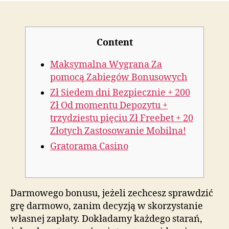
Content
Maksymalna Wygrana Za
pomocą Zabiegów Bonusowych
Zł Siedem dni Bezpiecznie + 200
Zł Od momentu Depozytu +
trzydziestu pięciu Zł Freebet + 20
Złotych Zastosowanie Mobilna!
Gratorama Casino
Darmowego bonusu, jeżeli zechcesz sprawdzić
grę darmowo, zanim decyzją w skorzystanie
własnej zapłaty. Dokładamy każdego starań,