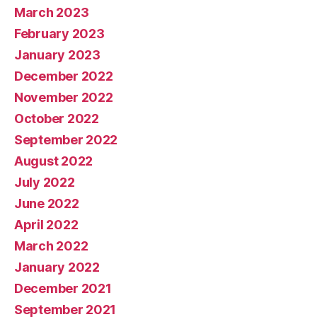
March 2023
February 2023
January 2023
December 2022
November 2022
October 2022
September 2022
August 2022
July 2022
June 2022
April 2022
March 2022
January 2022
December 2021
September 2021