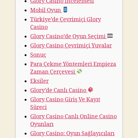
Glory Casino İncelemesi
Mobil Oyun
Türkiye’de Çevrimiçi Glory
Casino
Glory Casino’de Oyun Seçimi
Glory Casino Çevrimiçi Yuvalar
Sonuç
Para Çekme Yöntemleri Empieza
Zaman Çerçevesi
Eksiler
Glory’de Canlı Casino
Glory Casino Giriş Ve Kayıt
Süreci
Glory Casino Canlı Online Casino
Oyunları
Glory Casino: Oyun Sağlayıcıları