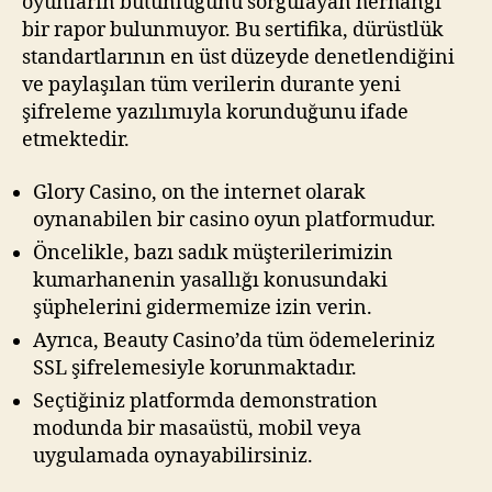
oyunların bütünlüğünü sorgulayan herhangi
bir rapor bulunmuyor. Bu sertifika, dürüstlük
standartlarının en üst düzeyde denetlendiğini
ve paylaşılan tüm verilerin durante yeni
şifreleme yazılımıyla korunduğunu ifade
etmektedir.
Glory Casino, on the internet olarak
oynanabilen bir casino oyun platformudur.
Öncelikle, bazı sadık müşterilerimizin
kumarhanenin yasallığı konusundaki
şüphelerini gidermemize izin verin.
Ayrıca, Beauty Casino’da tüm ödemeleriniz
SSL şifrelemesiyle korunmaktadır.
Seçtiğiniz platformda demonstration
modunda bir masaüstü, mobil veya
uygulamada oynayabilirsiniz.