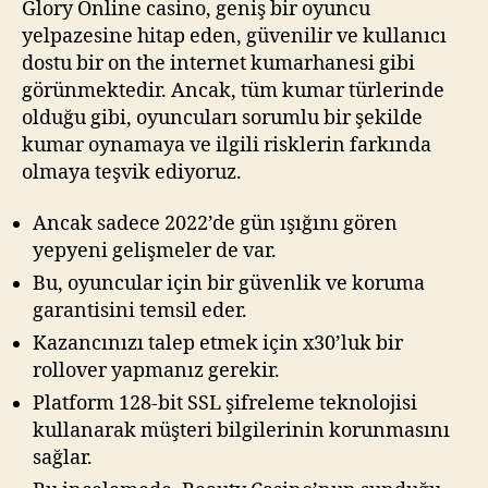
Glory Online casino, geniş bir oyuncu
yelpazesine hitap eden, güvenilir ve kullanıcı
dostu bir on the internet kumarhanesi gibi
görünmektedir. Ancak, tüm kumar türlerinde
olduğu gibi, oyuncuları sorumlu bir şekilde
kumar oynamaya ve ilgili risklerin farkında
olmaya teşvik ediyoruz.
Ancak sadece 2022’de gün ışığını gören
yepyeni gelişmeler de var.
Bu, oyuncular için bir güvenlik ve koruma
garantisini temsil eder.
Kazancınızı talep etmek için x30’luk bir
rollover yapmanız gerekir.
Platform 128-bit SSL şifreleme teknolojisi
kullanarak müşteri bilgilerinin korunmasını
sağlar.