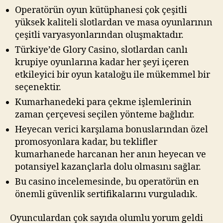
Operatörün oyun kütüphanesi çok çeşitli
yüksek kaliteli slotlardan ve masa oyunlarının
çeşitli varyasyonlarından oluşmaktadır.
Türkiye’de Glory Casino, slotlardan canlı
krupiye oyunlarına kadar her şeyi içeren
etkileyici bir oyun kataloğu ile mükemmel bir
seçenektir.
Kumarhanedeki para çekme işlemlerinin
zaman çerçevesi seçilen yönteme bağlıdır.
Heyecan verici karşılama bonuslarından özel
promosyonlara kadar, bu teklifler
kumarhanede harcanan her anın heyecan ve
potansiyel kazançlarla dolu olmasını sağlar.
Bu casino incelemesinde, bu operatörün en
önemli güvenlik sertifikalarını vurguladık.
Oyunculardan çok sayıda olumlu yorum geldi