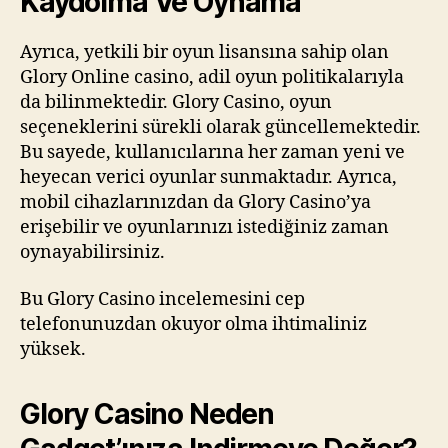
Kaydolma Ve Oynama
Ayrıca, yetkili bir oyun lisansına sahip olan
Glory Online casino, adil oyun politikalarıyla
da bilinmektedir. Glory Casino, oyun
seçeneklerini sürekli olarak güncellemektedir.
Bu sayede, kullanıcılarına her zaman yeni ve
heyecan verici oyunlar sunmaktadır. Ayrıca,
mobil cihazlarınızdan da Glory Casino’ya
erişebilir ve oyunlarınızı istediğiniz zaman
oynayabilirsiniz.
Bu Glory Casino incelemesini cep
telefonunuzdan okuyor olma ihtimaliniz
yüksek.
Glory Casino Neden