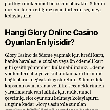
portföyü mükemmel bir seçim olacaktır. Sitenin
düzeni, tercih ettiğiniz oyun türlerini seçmeyi
kolaylaştırır.
Hangi Glory Online Casino
Oyunları En Iyisidir?
Glory Casino’da ödeme yapmak için kredi kartı,
banka havalesi, e-cüzdan veya ön ödemeli kart
gibi çeşitli yöntemleri kullanabilirsiniz. Ödeme
yöntemleri ülkeye ve kullanılan para birimine
bağlı olarak değişiklik gösterebilir. Sitemizdeki
kapsamlı oyun arama ve filtre seçeneklerinden
yararlanarak ruh haliniz için mükemmel
çevrimiçi slot oyununu bulmayı kolaylaştırır.
Bugüne kadar Glory Casino’de sunulan