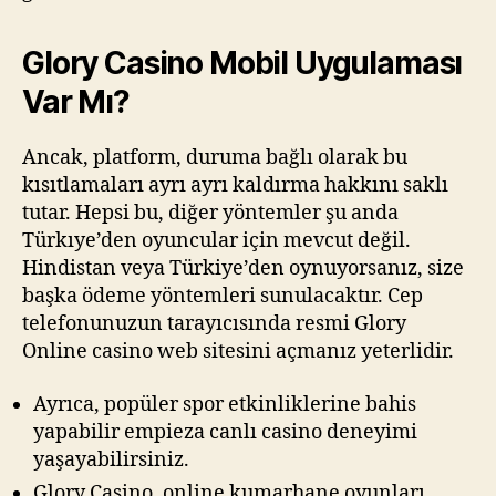
Glory Casino Mobil Uygulaması
Var Mı?
Ancak, platform, duruma bağlı olarak bu
kısıtlamaları ayrı ayrı kaldırma hakkını saklı
tutar. Hepsi bu, diğer yöntemler şu anda
Türkıye’den oyuncular için mevcut değil.
Hindistan veya Türkiye’den oynuyorsanız, size
başka ödeme yöntemleri sunulacaktır. Cep
telefonunuzun tarayıcısında resmi Glory
Online casino web sitesini açmanız yeterlidir.
Ayrıca, popüler spor etkinliklerine bahis
yapabilir empieza canlı casino deneyimi
yaşayabilirsiniz.
Glory Casino, online kumarhane oyunları