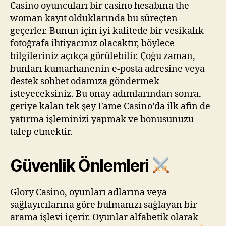
Casino oyuncuları bir casino hesabına the
woman kayıt olduklarında bu süreçten
geçerler. Bunun için iyi kalitede bir vesikalık
fotoğrafa ihtiyacınız olacaktır, böylece
bilgileriniz açıkça görülebilir. Çoğu zaman,
bunları kumarhanenin e-posta adresine veya
destek sohbet odamıza göndermek
isteyeceksiniz. Bu onay adımlarından sonra,
geriye kalan tek şey Fame Casino’da ilk afin de
yatırma işleminizi yapmak ve bonusunuzu
talep etmektir.
Güvenlik Önlemleri
Glory Casino, oyunları adlarına veya
sağlayıcılarına göre bulmanızı sağlayan bir
arama işlevi içerir. Oyunlar alfabetik olarak