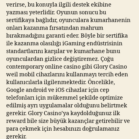
verirse, bu konuyla ilgili destek ekibine
yazması yeterlidir. Oyunun sonucu bu
sertifikaya bağlıdır, oyunculara kumarhanenin
onları kazanma fırsatından mahrum
bırakmadığını garanti eder. Böyle bir sertifika
ile kazanma olasılığı iGaming endüstrisinin
standartlarını karşılar ve kumarhane bunu
oyunculardan gizlice değiştiremez. Çoğu
contemporary online casino gibi Glory Casino
weil mobil cihazlarını kullanmayı tercih eden
kullanıcılarla ilgilenmektedir. Öncelikle,
Google android ve iOS cihazlar için cep
telefonları için mükemmel şekilde optimize
edilmiş ayrı uygulamalar olduğunu belirtmek
gerekir. Glory Casino’ya kaydolduğunuz ilk
reward bile size büyük kazançlar getirebilir ve
para çekmek için hesabınızı doğrulamanız
gerekir.