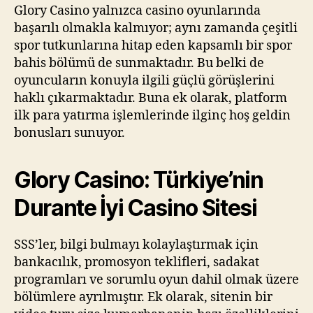
Glory Casino yalnızca casino oyunlarında
başarılı olmakla kalmıyor; aynı zamanda çeşitli
spor tutkunlarına hitap eden kapsamlı bir spor
bahis bölümü de sunmaktadır. Bu belki de
oyuncuların konuyla ilgili güçlü görüşlerini
haklı çıkarmaktadır. Buna ek olarak, platform
ilk para yatırma işlemlerinde ilginç hoş geldin
bonusları sunuyor.
Glory Casino: Türkiye’nin
Durante İyi Casino Sitesi
SSS’ler, bilgi bulmayı kolaylaştırmak için
bankacılık, promosyon teklifleri, sadakat
programları ve sorumlu oyun dahil olmak üzere
bölümlere ayrılmıştır. Ek olarak, sitenin bir