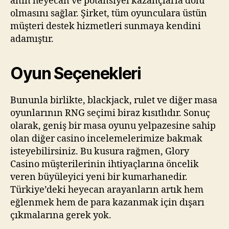
anın heyecan ve potansiyel kazançlarla dolu
olmasını sağlar. Şirket, tüm oyunculara üstün
müşteri destek hizmetleri sunmaya kendini
adamıştır.
Oyun Seçenekleri
Bununla birlikte, blackjack, rulet ve diğer masa
oyunlarının RNG seçimi biraz kısıtlıdır. Sonuç
olarak, geniş bir masa oyunu yelpazesine sahip
olan diğer casino incelemelerimize bakmak
isteyebilirsiniz. Bu kusura rağmen, Glory
Casino müşterilerinin ihtiyaçlarına öncelik
veren büyüleyici yeni bir kumarhanedir.
Türkiye’deki heyecan arayanların artık hem
eğlenmek hem de para kazanmak için dışarı
çıkmalarına gerek yok.