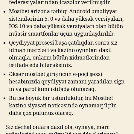
federasiyalarından icazələr verilmişdir.
Mostbet arizona tətbiqi Android əməliyyat
sistemlərinin 5. 0 və daha yüksək versiyaları,
İOS 10 və daha yüksək versiyaları olan bütün
müasir smartfonlar üçün uyğunlaşdırılıb.
Qeydiyyat prosesi başa çatdıqdan sonra siz
idman mərcləri və kazino oyunları daxil
olmaqla, onların bütün xidmətlərindən
istifadə edə biləcəksiniz.
Əksər mostbet giriş üçün e-poçt şəxsi
hesabınızda qeydiyyat zamanı yaradılan sign
in və parol kimi istifadə olunacaq.
Bu isə böyük bir üstünlükdür, bu Mostbet
kazino siyasəti nəticəsində oynamaq üçün
daha çox pulunuz olacaq.
Siz dərhal onlara daxil ola, oynaya, mərc