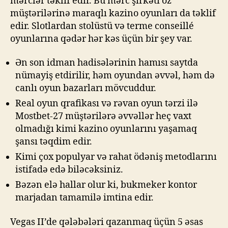
mərclər təklif edir. Bu mərc şirkəti öz
müştərilərinə maraqlı kazino oyunları da təklif
edir. Slotlardan stolüstü və terme conseillé
oyunlarına qədər hər kəs üçün bir şey var.
Ən son idman hadisələrinin hamısı saytda
nümayiş etdirilir, həm oyundan əvvəl, həm də
canlı oyun bazarları mövcuddur.
Real oyun qrafikası və rəvan oyun tərzi ilə
Mostbet-27 müştərilərə əvvəllər heç vaxt
olmadığı kimi kazino oyunlarını yaşamaq
şansı təqdim edir.
Kimi çox populyar və rahat ödəniş metodlarını
istifadə edə biləcəksiniz.
Bəzən elə hallar olur ki, bukmeker kontor
marjadan tamamilə imtina edir.
Vegas II’de qələbələri qazanmaq üçün 5 əsas