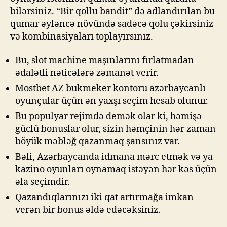
bilərsiniz. “Bir qollu bandit” də adlandırılan bu
qumar əyləncə növündə sadəcə qolu çəkirsiniz
və kombinasiyaları toplayırsınız.
Bu, slot machine maşınlarını fırlatmadan
ədalətli nəticələrə zəmanət verir.
Mostbet AZ bukmeker kontoru azərbaycanlı
oyunçular üçün ən yaxşı seçim hesab olunur.
Bu populyar rejimdə demək olar ki, həmişə
güclü bonuslar olur, sizin həmçinin hər zaman
böyük məbləğ qazanmaq şansınız var.
Bəli, Azərbaycanda idmana mərc etmək və ya
kazino oyunları oynamaq istəyən hər kəs üçün
əla seçimdir.
Qazandıqlarınızı iki qat artırmağa imkan
verən bir bonus əldə edəcəksiniz.