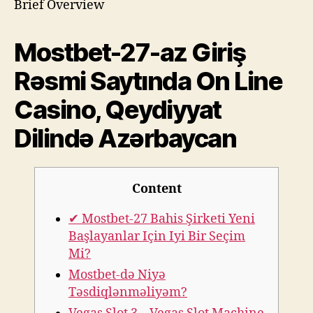
Brief Overview
Mostbet-27-az Giriş
Rəsmi Saytında On Line
Casino, Qeydiyyat
Dilində Azərbaycan
Content
✔ Mostbet-27 Bahis Şirketi Yeni
Başlayanlar Için Iyi Bir Seçim
Mi?
Mostbet-də Niyə
Təsdiqlənməliyəm?