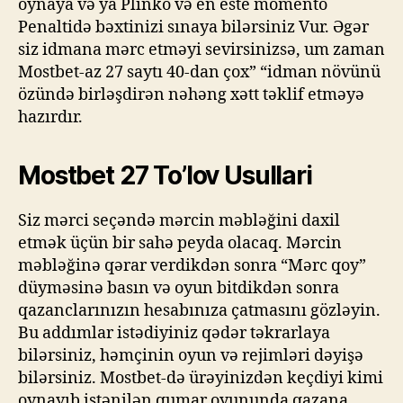
oynaya və ya Plinko və en este momento
Penaltidə bəxtinizi sınaya bilərsiniz Vur. Əgər
siz idmana mərc etməyi sevirsinizsə, um zaman
Mostbet-az 27 saytı 40-dan çox” “idman növünü
özündə birləşdirən nəhəng xətt təklif etməyə
hazırdır.
Mostbet 27 To’lov Usullari
Siz mərci seçəndə mərcin məbləğini daxil
etmək üçün bir sahə peyda olacaq. Mərcin
məbləğinə qərar verdikdən sonra “Mərc qoy”
düyməsinə basın və oyun bitdikdən sonra
qazanclarınızın hesabınıza çatmasını gözləyin.
Bu addımlar istədiyiniz qədər təkrarlaya
bilərsiniz, həmçinin oyun və rejimləri dəyişə
bilərsiniz. Mostbet-də ürəyinizdən keçdiyi kimi
oynayıb istənilən qumar oyununda qazana