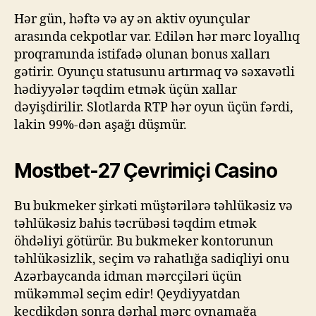
Hər gün, həftə və ay ən aktiv oyunçular
arasında cekpotlar var. Edilən hər mərc loyallıq
proqramında istifadə olunan bonus xalları
gətirir. Oyunçu statusunu artırmaq və səxavətli
hədiyyələr təqdim etmək üçün xallar
dəyişdirilir. Slotlarda RTP hər oyun üçün fərdi,
lakin 99%-dən aşağı düşmür.
Mostbet-27 Çevrimiçi Casino
Bu bukmeker şirkəti müştərilərə təhlükəsiz və
təhlükəsiz bahis təcrübəsi təqdim etmək
öhdəliyi götürür. Bu bukmeker kontorunun
təhlükəsizlik, seçim və rahatlığa sadiqliyi onu
Azərbaycanda idman mərcçiləri üçün
mükəmməl seçim edir! Qeydiyyatdan
keçdikdən sonra dərhal mərc oynamağa