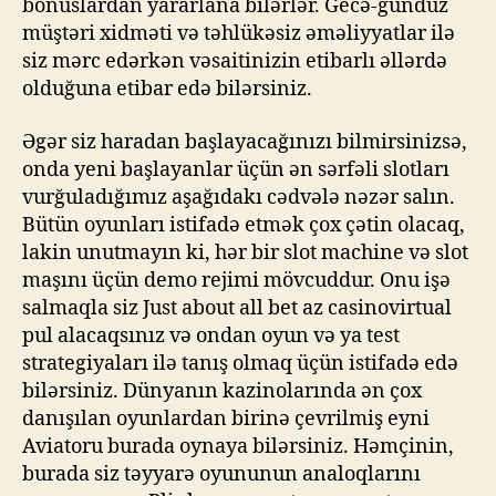
bonuslardan yararlana bilərlər. Gecə-gündüz
müştəri xidməti və təhlükəsiz əməliyyatlar ilə
siz mərc edərkən vəsaitinizin etibarlı əllərdə
olduğuna etibar edə bilərsiniz.
Əgər siz haradan başlayacağınızı bilmirsinizsə,
onda yeni başlayanlar üçün ən sərfəli slotları
vurğuladığımız aşağıdakı cədvələ nəzər salın.
Bütün oyunları istifadə etmək çox çətin olacaq,
lakin unutmayın ki, hər bir slot machine və slot
maşını üçün demo rejimi mövcuddur. Onu işə
salmaqla siz Just about all bet az casinovirtual
pul alacaqsınız və ondan oyun və ya test
strategiyaları ilə tanış olmaq üçün istifadə edə
bilərsiniz. Dünyanın kazinolarında ən çox
danışılan oyunlardan birinə çevrilmiş eyni
Aviatoru burada oynaya bilərsiniz. Həmçinin,
burada siz təyyarə oyununun analoqlarını