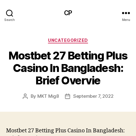
CP
Search
Menu
Categories
UNCATEGORIZED
Mostbet 27 Betting Plus
Casino In Bangladesh:
Brief Overvie
By
MKT Mig8
September 7, 2022
Post
Post
author
date
Mostbet 27 Betting Plus Casino In Bangladesh: