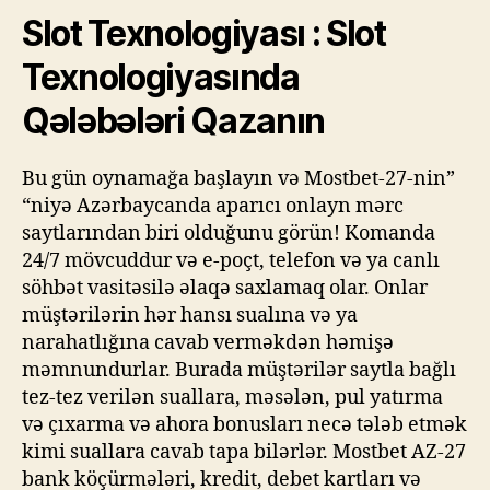
Slot Texnologiyası : Slot
Texnologiyasında
Qələbələri Qazanın
Bu gün oynamağa başlayın və Mostbet-27-nin”
“niyə Azərbaycanda aparıcı onlayn mərc
saytlarından biri olduğunu görün! Komanda
24/7 mövcuddur və e-poçt, telefon və ya canlı
söhbət vasitəsilə əlaqə saxlamaq olar. Onlar
müştərilərin hər hansı sualına və ya
narahatlığına cavab verməkdən həmişə
məmnundurlar. Burada müştərilər saytla bağlı
tez-tez verilən suallara, məsələn, pul yatırma
və çıxarma və ahora bonusları necə tələb etmək
kimi suallara cavab tapa bilərlər. Mostbet AZ-27
bank köçürmələri, kredit, debet kartları və