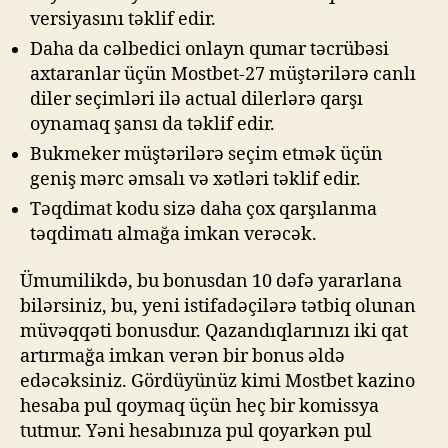
versiyasını təklif edir.
Daha da cəlbedici onlayn qumar təcrübəsi
axtaranlar üçün Mostbet-27 müştərilərə canlı
diler seçimləri ilə actual dilerlərə qarşı
oynamaq şansı da təklif edir.
Bukmeker müştərilərə seçim etmək üçün
geniş mərc əmsalı və xətləri təklif edir.
Təqdimat kodu sizə daha çox qarşılanma
təqdimatı almağa imkan verəcək.
Ümumilikdə, bu bonusdan 10 dəfə yararlana
bilərsiniz, bu, yeni istifadəçilərə tətbiq olunan
müvəqqəti bonusdur. Qazandıqlarınızı iki qat
artırmağa imkan verən bir bonus əldə
edəcəksiniz. Gördüyünüz kimi Mostbet kazino
hesaba pul qoymaq üçün heç bir komissya
tutmur. Yəni hesabınıza pul qoyarkən pul