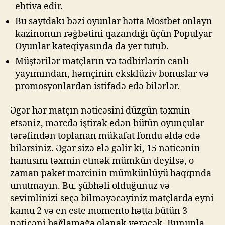
ehtiva edir.
Bu saytdakı bəzi oyunlar hətta Mostbet onlayn
kazinonun rəğbətini qazandığı üçün Populyar
Oyunlar kateqiyasında da yer tutub.
Müştərilər matçların və tədbirlərin canlı
yayımından, həmçinin eksklüziv bonuslar və
promosyonlardan istifadə edə bilərlər.
Əgər hər matçın nəticəsini düzgün təxmin
etsəniz, mərcdə iştirak edən bütün oyunçular
tərəfindən toplanan mükafat fondu əldə edə
bilərsiniz. Əgər sizə elə gəlir ki, 15 nəticənin
hamısını təxmin etmək mümkün deyilsə, o
zaman paket mərcinin mümkünlüyü haqqında
unutmayın. Bu, şübhəli olduğunuz və
sevimlinizi seçə bilməyəcəyiniz matçlarda eyni
kamu 2 və en este momento hətta bütün 3
nəticəni bağlamağa olanak verəcək. Bununla